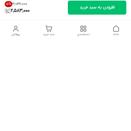
۳٬۰۴۲٬۰۰۰
15
%
افزودن به سبد خرید
2,583,000
خانه
دسته‌بندی
سبد خرید
پروفایل
دسترسی سریع
تماس با ما
شکایات
درباره ما
قوانین و مقررات
سیاست حریم خصوصی