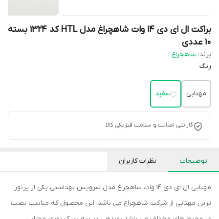
براکت ال ای دی 14 وات شاهچراغ مدل HTL کد 1324 بسته
۱۰ عددی
برند:
شاهچراغ
رنگ
مهتابی
سفید
گارانتی اصالت و سلامت فیزیکی کالا
توضیحات
نظرات کاربران
مهتابی ال ای دی 14 وات شاهچراغ مدل سرویس بهداشتی یکی از پرنور
ترین مهتابی از شرکت شاهچراغ می باشد. این محصول که مناسب نصب
در محیط های مختلف می باشد نوردهی در سه سبک نوری مهتابی،