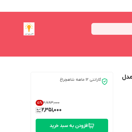
چراغ مدل
گارانتی 12 ماهه شاهچراغ
۲٬۷۸۳٬۰۰۰
15
%
2,351,000
افزودن به سبد خرید