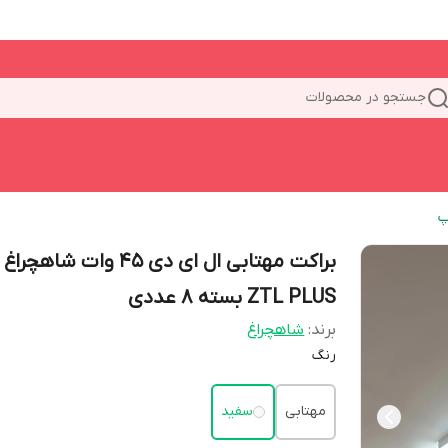
جستجو در محصولات
پ
براکت مهتابی ال ای دی 45 وات شا
ZTL PLUS بسته ۸ عددی
برند:
شاهچراغ
رنگ
مهتابی
سفید