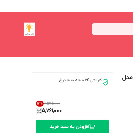
هچراغ مدل
گارانتی 24 ماهه شاهچراغ
۶٬۵۷۵٬۰۰۰
12
%
5,761,000
افزودن به سبد خرید