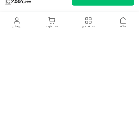
6,557,000
خانه
دسته‌بندی
سبد خرید
پروفایل
دسترسی سریع
تماس با ما
شکایات
درباره ما
قوانین و مقررات
سیاست حریم خصوصی
شماره تماس
09127046723