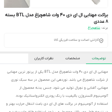
براکت مهتابی ال ای دی 40 وات شاهچراغ مدل BTL بسته
۸ عددی
برند:
شاهچراغ
گارانتی اصالت و سلامت فیزیکی کالا
توضیحات
مشخصات
نظرات کاربران
مهتابی ال ای دی 40 وات شاهچراغ مدل BTL یکی از پرنور ترین مهتابی
از شرکت شاهچراغ می باشد. نوردهی این محصول در سه سبک نوری
مهتابی، آفتابی و نچرال تولید می شود. جنس بدنه محصول از
آلومینیوم اکستروژن باکیفیت با رنگ پودری الکترواستاتیک بوده.
استفاده از آلومینیوم در براکت های ال ای دی باعث انتقال حرارت بهتر و
در نتیجه طول عمر بالاتر محصول می شود. استفاده طلق مات سفید و