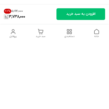
۵٬۱۹۴٬۰۰۰
28
%
افزودن به سبد خرید
3,738,000
خانه
دسته‌بندی
سبد خرید
پروفایل
دسترسی سریع
تماس با ما
شکایات
درباره ما
قوانین و مقررات
سیاست حریم خصوصی